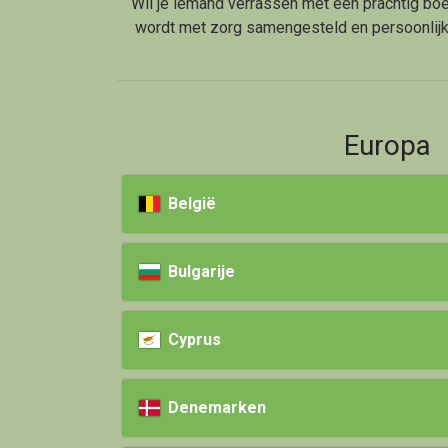
Wil je iemand verrassen met een prachtig boe
wordt met zorg samengesteld en persoonlijk 
Europa
België
Bulgarije
Cyprus
Denemarken