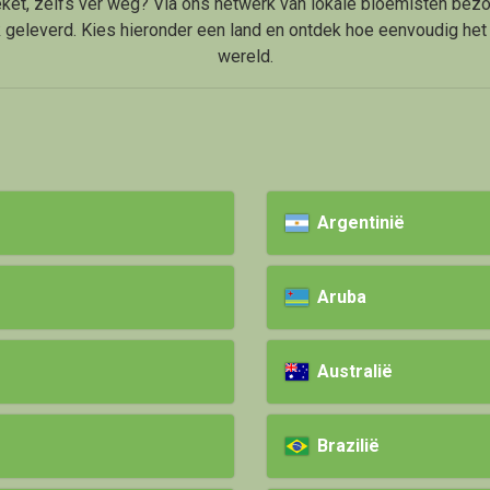
ket, zelfs ver weg? Via ons netwerk van lokale bloemisten bezo
geleverd. Kies hieronder een land en ontdek hoe eenvoudig het 
wereld.
Argentinië
Aruba
Australië
Brazilië