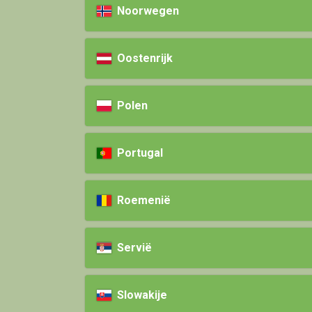
Noorwegen
Oostenrijk
Polen
Portugal
Roemenië
Servië
Slowakije