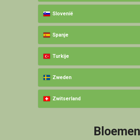
Slovenië
Spanje
Turkije
Zweden
Zwitserland
Bloemen 