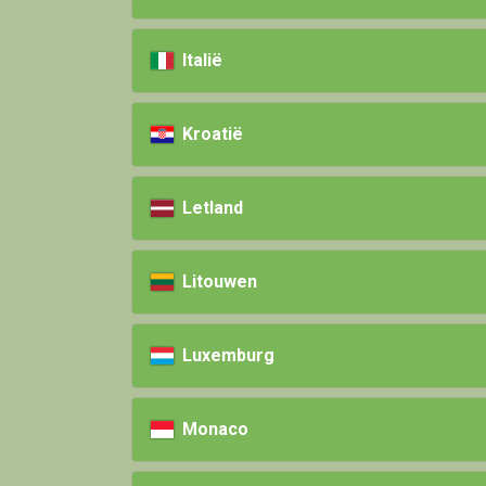
Italië
Kroatië
Letland
Litouwen
Luxemburg
Monaco