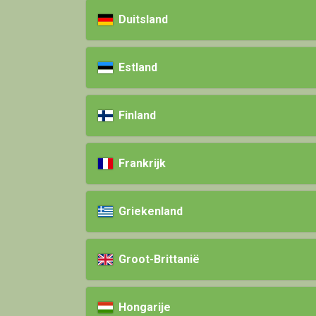
Duitsland
Estland
Finland
Frankrijk
Griekenland
Groot-Brittanië
Hongarije