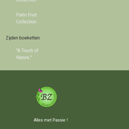
Palm Fruit
Collection
Zijden boeketten
"A Touch of
Nature "
Alles met Passie !