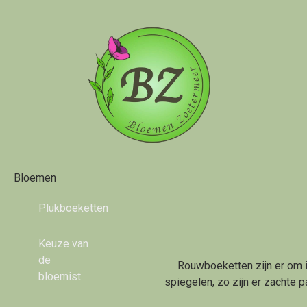
Bloemen
Plukboeketten
Keuze van
de
Rouwboeketten zijn er om i
bloemist
spiegelen, zo zijn er zachte p